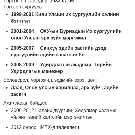
Төрсөн он сар өдөр:
1982.07.05
Төгссөн сургууль:
1999-2001 Киви Улсын их сургуулийн хэлний
бэлтгэл
2001-2004 ОХУ-ын Буриадын Их сургуулийн
олон Улсын эрх зүйч мэргэжил
2005-2007 Санхүү эдийн засгийн дээд
сургуулийн эдийн засагч-нябо
2008-2009 Удирдлагын академи, Төрийн
Удирдлагын менежер
Боловсрол, мэргэжил, эрдмийн зэрэг цол:
Дээд, Олон улсын харилцаа, эрх зүйч, эдийн
засагч
Ажилласан байдал:
2006-2012 Налайх дүүргийн Хөдөлмөр халамж
үйлчилгээний хэлтсийн мэргэжилтэн
2012 оноос НИТХ-д төлөөлөгч