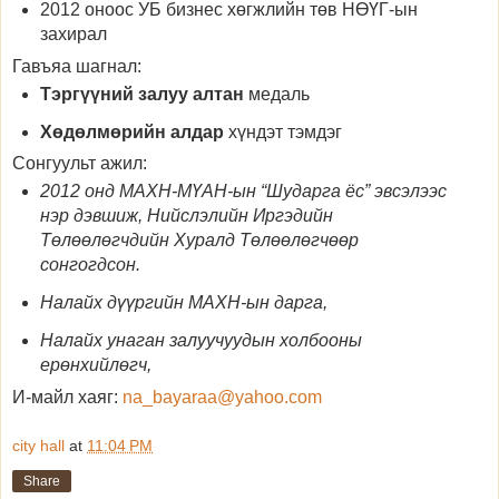
2012 оноос УБ бизнес хөгжлийн төв НӨҮГ-ын
захирал
Гавъяа шагнал:
Тэргүүний залуу алтан
медаль
Хөдөлмөрийн алдар
хүндэт тэмдэг
Сонгуульт ажил:
2012 онд МАХН-МҮАН-ын “Шударга ёс” эвсэлээс
нэр дэвшиж, Нийслэлийн Иргэдийн
Төлөөлөгчдийн Хуралд Төлөөлөгчөөр
сонгогдсон.
Налайх дүүргийн МАХН-ын дарга,
Налайх унаган залуучуудын холбооны
ерөнхийлөгч,
И-майл хаяг:
na_bayaraa@yahoo.com
city hall
at
11:04 PM
Share